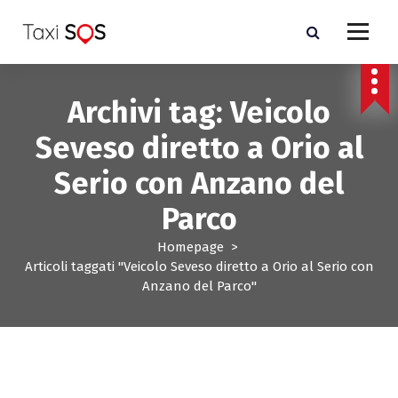
V
a
i
a
l
Archivi tag: Veicolo
c
o
Seveso diretto a Orio al
n
t
Serio con Anzano del
e
n
Parco
u
t
Homepage
>
o
Articoli taggati "Veicolo Seveso diretto a Orio al Serio con
Anzano del Parco"
- Costo taxi Milano e Monza Brianza-