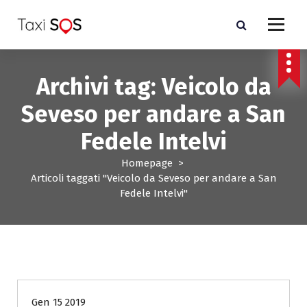
V
a
i
a
l
Archivi tag: Veicolo da
c
o
Seveso per andare a San
n
t
Fedele Intelvi
e
n
Homepage
>
u
Articoli taggati "Veicolo da Seveso per andare a San
t
Fedele Intelvi"
o
- Costo taxi Milano e Monza Brianza-
Gen 15 2019