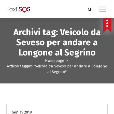
V
a
i
a
l
Archivi tag: Veicolo da
c
o
Seveso per andare a
n
t
Longone al Segrino
e
n
Homepage
>
u
Articoli taggati "Veicolo da Seveso per andare a Longone
t
al Segrino"
o
- Costo taxi Milano e Monza Brianza-
Gen 15 2019