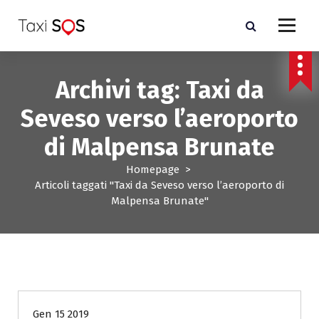
V
a
i
a
l
Archivi tag: Taxi da
c
o
Seveso verso l’aeroporto
n
t
di Malpensa Brunate
e
n
Homepage
>
u
Articoli taggati "Taxi da Seveso verso l’aeroporto di
t
Malpensa Brunate"
o
- Costo taxi Milano e Monza Brianza-
Gen 15 2019