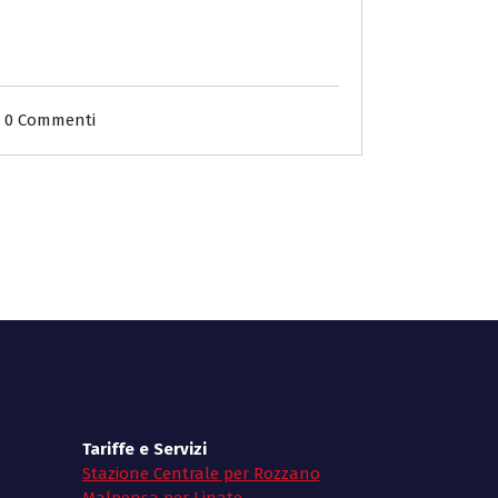
0 Commenti
Tariffe e Servizi
Stazione Centrale per Rozzano
Malpensa per Linate