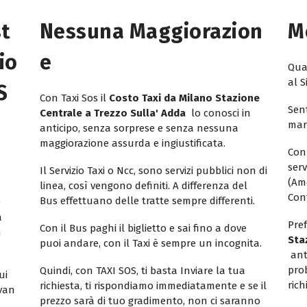
st
Nessuna Maggiorazion
M
io
E
Quan
al S
S
Con Taxi Sos il
Costo Taxi da Milano Stazione
Sent
Centrale a Trezzo Sulla' Adda
lo conosci in
mar
anticipo, senza sorprese e senza nessuna
maggiorazione assurda e ingiustificata.
Con
ser
Il Servizio Taxi o Ncc, sono servizi pubblici non di
(Am
linea, così vengono definiti. A differenza del
Con
Bus effettuano delle tratte sempre differenti.
e
a
Pref
Con il Bus paghi il biglietto e sai fino a dove
n
Sta
puoi andare, con il Taxi è sempre un incognita.
ant
pro
Quindi, con TAXI SOS, ti basta Inviare la tua
ui
rich
richiesta, ti rispondiamo immediatamente e se il
ivan
prezzo sarà di tuo gradimento, non ci saranno