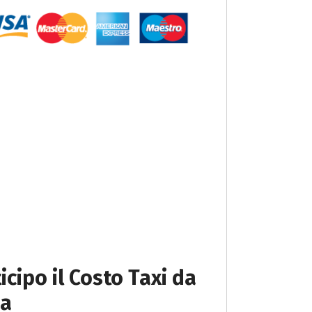
icipo il Costo Taxi da
da