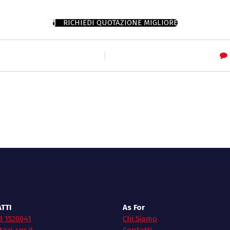
RICHIEDI QUOTAZIONE MIGLIORE
TTI
As For
3 1520041
Chi Siamo
axi-sos.it
Contatti