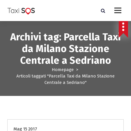
V
a
i
a
l
Archivi tag: Parcella Taxi
c
o
da Milano Stazione
n
t
Centrale a Sedriano
e
n
Homepage
>
u
Articoli taggati "Parcella Taxi da Milano Stazione
t
Centrale a Sedriano"
o
costo Taxi Milano a Milano
Mag 15 2017