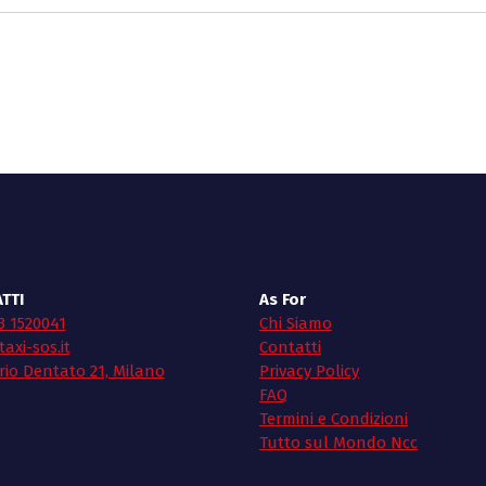
TTI
As For
3 1520041
Chi Siamo
axi-sos.it
Contatti
rio Dentato 21, Milano
Privacy Policy
FAQ
Termini e Condizioni
Tutto sul Mondo Ncc