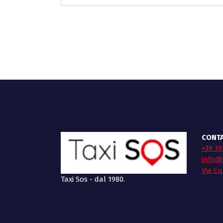
CONTA
+39 39
info@t
Via Cu
Taxi Sos - dal 1980.