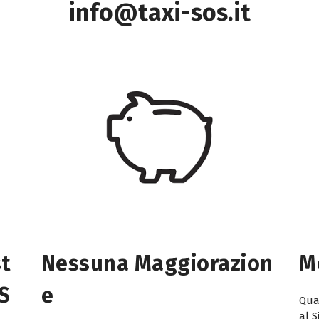
info@taxi-sos.it
st
Nessuna Maggiorazion
M
 S
E
Quan
al S