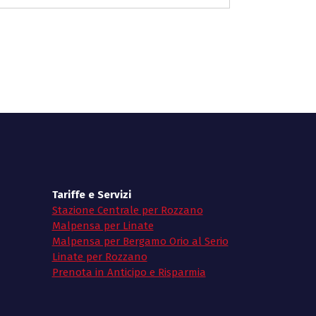
Tariffe e Servizi
Stazione Centrale per Rozzano
Malpensa per Linate
Malpensa per Bergamo Orio al Serio
Linate per Rozzano
Prenota in Anticipo e Risparmia