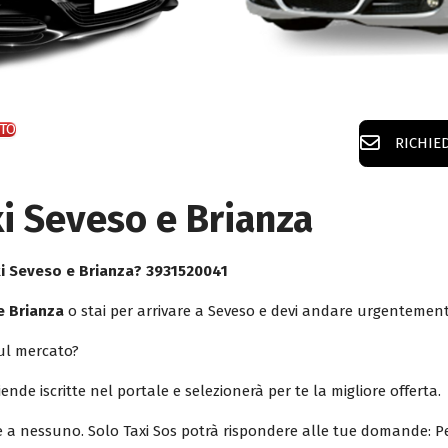
TO
RICHIE
xi Seveso e Brianza
axi Seveso e Brianza? 3931520041
e Brianza
o stai per arrivare a Seveso e devi andare urgentemen
sul mercato?
iende iscritte nel portale e selezionerà per te la migliore offerta.
le a nessuno. Solo Taxi Sos potrà rispondere alle tue domande: Pe