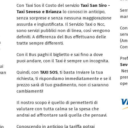
Con Taxi Sos il Costo del servizio
Taxi San Siro -
Sent
Taxi Seveso e Brianza
lo conosci in anticipo,
mar
senza sorprese e senza nessuna maggiorazione
assurda e ingiustificata. Il Servizio Taxi o Ncc,
Con
sono servizi pubblici non di linea, così vengono
ser
e
definiti. A differenza del Bus effettuano delle
(Am
a
tratte sempre differenti.
Con
n
Con il Bus paghi il biglietto e sai fino a dove
Pref
puoi andare, con il Taxi è sempre un incognita.
Sev
ui
Nes
Quindi, con
TAXI SOS
, ti basta Inviare la tua
ivan
pren
richiesta, ti rispondiamo immediatamente e se il
ope
prezzo sarà di tuo gradimento, non ci saranno
cambiamenti!
Il nostro scopo è quello di permetterti di
valutare con tutta calma se la spesa che
andrai ad affrontare sarà quella che pensavi.
Conoscendo in anticipo la tariffa potrai
io