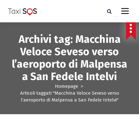
V
a
i
a
l
Archivi tag: Macchina
c
o
Veloce Seveso verso
n
t
l’aeroporto di Malpensa
e
n
a San Fedele Intelvi
u
t
Homepage
>
o
Articoli taggati "Macchina Veloce Seveso verso
l’aeroporto di Malpensa a San Fedele Intelvi"
- Costo taxi Milano e Monza Brianza-