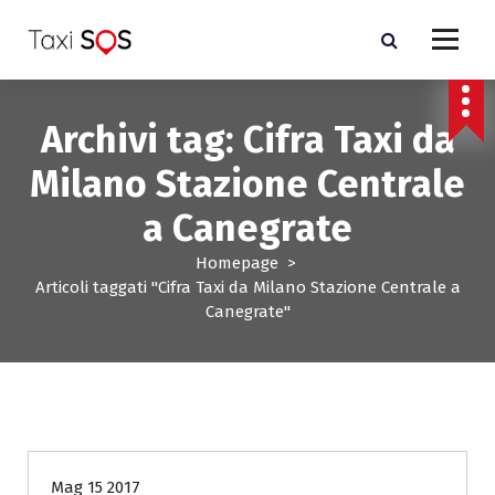
V
a
i
a
l
Archivi tag: Cifra Taxi da
c
o
Milano Stazione Centrale
n
t
a Canegrate
e
n
Homepage
>
u
Articoli taggati "Cifra Taxi da Milano Stazione Centrale a
t
Canegrate"
o
costo Taxi Milano a Milano
Mag 15 2017