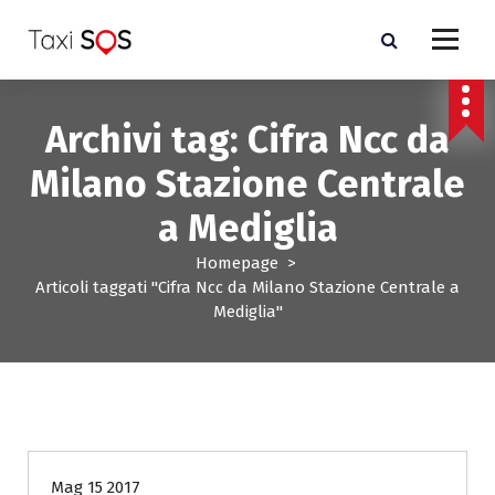
V
a
i
a
l
Archivi tag: Cifra Ncc da
c
o
Milano Stazione Centrale
n
t
a Mediglia
e
n
Homepage
>
u
Articoli taggati "Cifra Ncc da Milano Stazione Centrale a
t
Mediglia"
o
costo Taxi Milano a Milano
Mag 15 2017