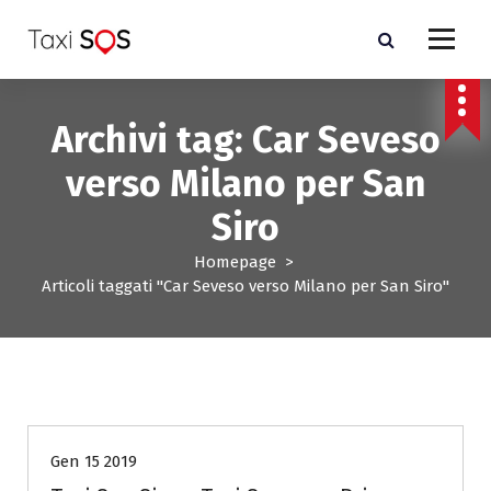
V
a
i
a
l
Archivi tag: Car Seveso
c
o
verso Milano per San
n
t
Siro
e
n
Homepage
>
u
Articoli taggati "Car Seveso verso Milano per San Siro"
t
o
- Costo taxi Milano e Monza Brianza-
Gen 15 2019