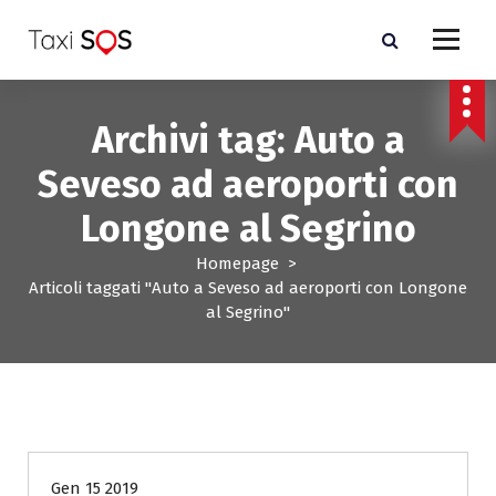
V
a
i
a
l
Archivi tag: Auto a
c
o
Seveso ad aeroporti con
n
t
Longone al Segrino
e
n
Homepage
>
u
Articoli taggati "Auto a Seveso ad aeroporti con Longone
t
al Segrino"
o
- Costo taxi Milano e Monza Brianza-
Gen 15 2019