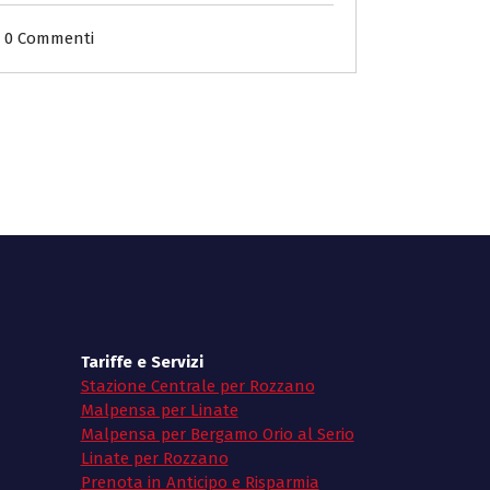
0 Commenti
Tariffe e Servizi
Stazione Centrale per Rozzano
Malpensa per Linate
Malpensa per Bergamo Orio al Serio
Linate per Rozzano
Prenota in Anticipo e Risparmia