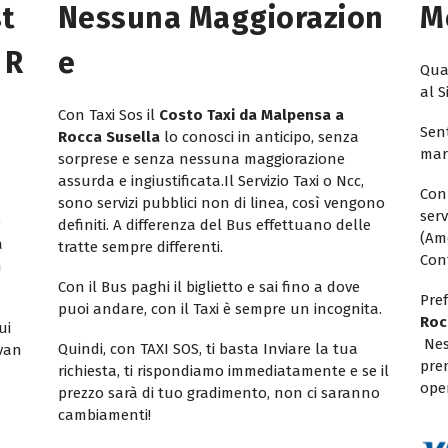
st
Nessuna Maggiorazion
M
 R
E
Quan
al S
Con Taxi Sos il
Costo Taxi da Malpensa a
Sent
Rocca Susella
lo conosci in anticipo, senza
mar
sorprese e senza nessuna maggiorazione
assurda e ingiustificata.Il Servizio Taxi o Ncc,
Con
sono servizi pubblici non di linea, così vengono
ser
e
definiti. A differenza del Bus effettuano delle
(Am
a
tratte sempre differenti.
Con
n
Con il Bus paghi il biglietto e sai fino a dove
Pref
puoi andare, con il Taxi è sempre un incognita.
Roc
ui
Nes
Quindi, con TAXI SOS, ti basta Inviare la tua
ivan
pren
richiesta, ti rispondiamo immediatamente e se il
oper
prezzo sarà di tuo gradimento, non ci saranno
cambiamenti!