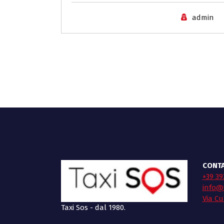
admin
CONTA
+39 39
info@t
Via Cu
Taxi Sos - dal 1980.