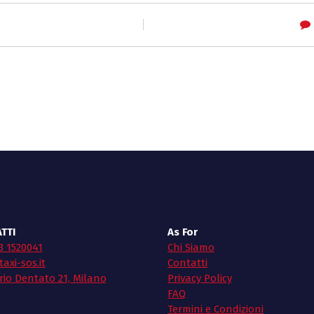
TTI
As For
3 1520041
Chi Siamo
axi-sos.it
Contatti
rio Dentato 21, Milano
Privacy Policy
FAQ
Termini e Condizioni