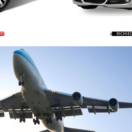
TO
RICHIE