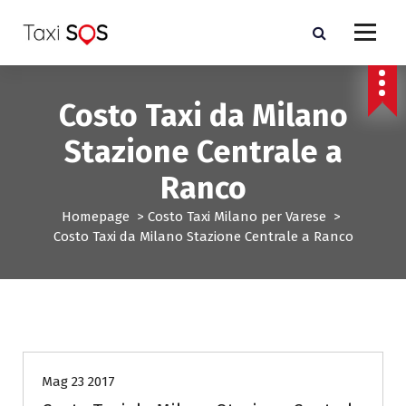
V
a
i
a
l
Costo Taxi da Milano
c
o
Stazione Centrale a
n
t
Ranco
e
n
Homepage
>
Costo Taxi Milano per Varese
>
u
Costo Taxi da Milano Stazione Centrale a Ranco
t
o
Costo Taxi Milano per Varese
Mag 23 2017