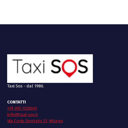
Taxi Sos - dal 1980.
CONTATTI
+39 393 1520041
info@taxi-sos.it
Via Curio Dentato 21, Milano