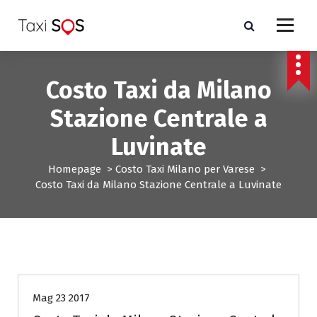
V
a
i
a
l
Costo Taxi da Milano
c
o
Stazione Centrale a
n
t
Luvinate
e
n
Homepage
>
Costo Taxi Milano per Varese
>
u
Costo Taxi da Milano Stazione Centrale a Luvinate
t
o
Costo Taxi Milano per Varese
Mag 23 2017