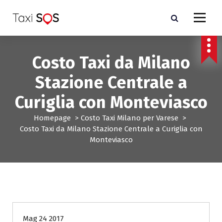
V
a
i
a
l
Costo Taxi da Milano
c
o
Stazione Centrale a
n
t
Curiglia con Monteviasco
e
n
Homepage
>
Costo Taxi Milano per Varese
>
u
Costo Taxi da Milano Stazione Centrale a Curiglia con
t
Monteviasco
o
Costo Taxi Milano per Varese
Mag 24 2017