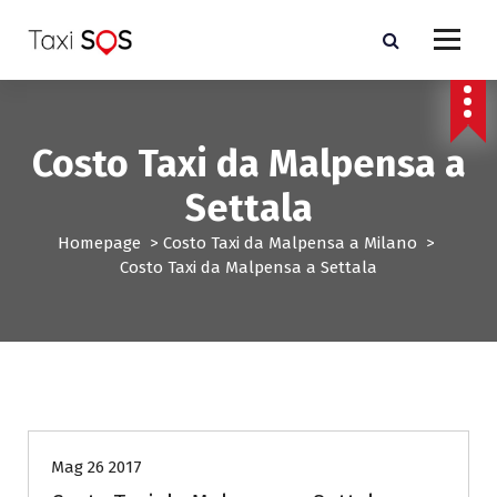
V
a
i
a
l
c
Costo Taxi da Malpensa a
o
n
Settala
t
e
Homepage
>
Costo Taxi da Malpensa a Milano
>
n
Costo Taxi da Malpensa a Settala
u
t
o
Costo Taxi da Malpensa a Milano
Mag 26 2017