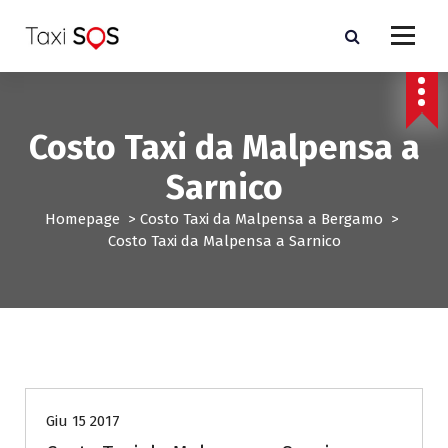
V
a
i
a
l
c
Costo Taxi da Malpensa a
o
n
Sarnico
t
e
Homepage
>
Costo Taxi da Malpensa a Bergamo
>
n
Costo Taxi da Malpensa a Sarnico
u
t
o
Costo Taxi da Malpensa a Bergamo
Giu 15 2017