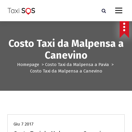
V
a
i
a
l
c
Costo Taxi da Malpensa a
o
n
Canevino
t
e
Homepage
>
Costo Taxi da Malpensa a Pavia
>
n
Costo Taxi da Malpensa a Canevino
u
t
o
Costo Taxi da Malpensa a Pavia
Giu 7 2017