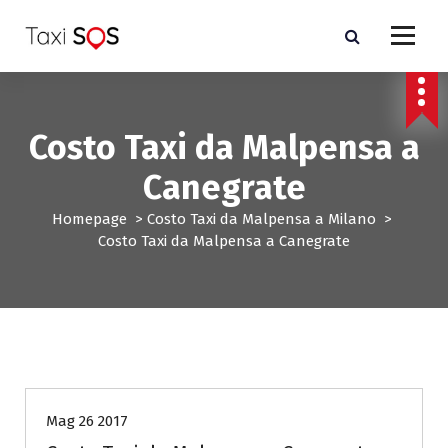
V
a
i
a
l
c
Costo Taxi da Malpensa a
o
n
Canegrate
t
e
Homepage
>
Costo Taxi da Malpensa a Milano
>
n
Costo Taxi da Malpensa a Canegrate
u
t
o
Costo Taxi da Malpensa a Milano
Mag 26 2017