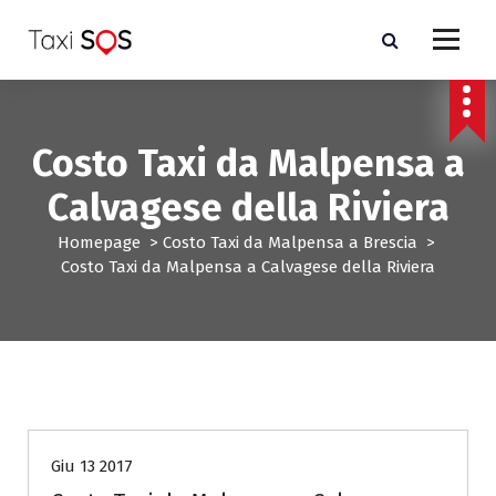
V
a
i
a
l
c
Costo Taxi da Malpensa a
o
n
Calvagese della Riviera
t
e
Homepage
>
Costo Taxi da Malpensa a Brescia
>
n
Costo Taxi da Malpensa a Calvagese della Riviera
u
t
o
Costo Taxi da Malpensa a Brescia
Giu 13 2017