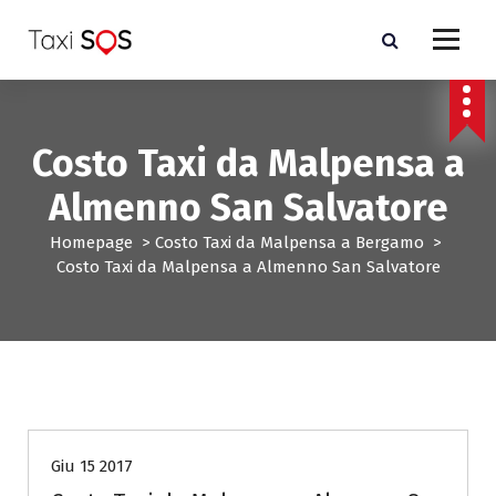
V
a
i
a
l
c
Costo Taxi da Malpensa a
o
n
Almenno San Salvatore
t
e
Homepage
>
Costo Taxi da Malpensa a Bergamo
>
n
Costo Taxi da Malpensa a Almenno San Salvatore
u
t
o
Costo Taxi da Malpensa a Bergamo
Giu 15 2017