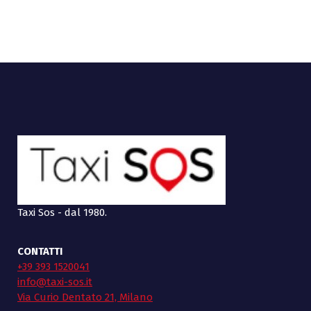
Taxi Sos - dal 1980.
CONTATTI
+39 393 1520041
info@taxi-sos.it
Via Curio Dentato 21, Milano