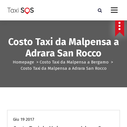
V
a
i
a
l
c
Costo Taxi da Malpensa a
o
n
Adrara San Rocco
t
e
Homepage
>
Costo Taxi da Malpensa a Bergamo
>
n
Costo Taxi da Malpensa a Adrara San Rocco
u
t
o
Costo Taxi da Malpensa a Bergamo
Giu 19 2017