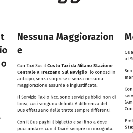
st
Nessuna Maggiorazion
M
io
E
Quan
al S
no
Con Taxi Sos il
Costo Taxi da Milano Stazione
Sent
Centrale a Trezzano Sul Naviglio
lo conosci in
mar
anticipo, senza sorprese e senza nessuna
maggiorazione assurda e ingiustificata.
Con
ser
Il Servizio Taxi o Ncc, sono servizi pubblici non di
(Am
linea, così vengono definiti. A differenza del
Con
Bus effettuano delle tratte sempre differenti.
e
a
Pref
Con il Bus paghi il biglietto e sai fino a dove
n
Sta
puoi andare, con il Taxi è sempre un incognita.