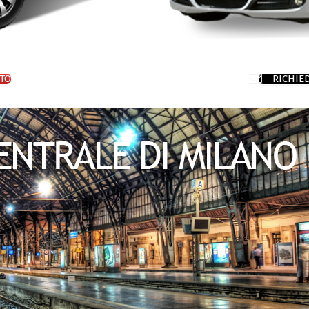
TO
RICHIE