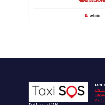
CHIAMA SUBI
admin
CONTA
+39 39
info@t
Via Cu
Taxi Sos - dal 1980.