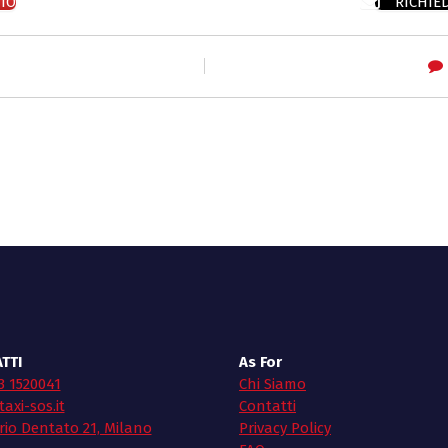
TO
RICHIE
TTI
As For
3 1520041
Chi Siamo
axi-sos.it
Contatti
rio Dentato 21, Milano
Privacy Policy