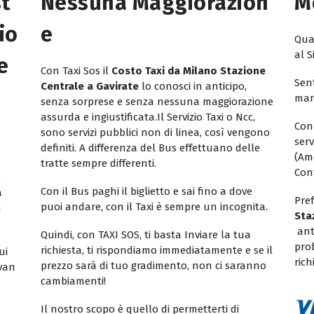
st
Nessuna Maggiorazion
M
io
E
Quan
al S
e
Con Taxi Sos il
Costo Taxi da Milano Stazione
Sent
Centrale a Gavirate
lo conosci in anticipo,
mar
senza sorprese e senza nessuna maggiorazione
assurda e ingiustificata.Il Servizio Taxi o Ncc,
Con
sono servizi pubblici non di linea, così vengono
ser
definiti. A differenza del Bus effettuano delle
(Am
tratte sempre differenti.
Con
e
Con il Bus paghi il biglietto e sai fino a dove
a
Pref
puoi andare, con il Taxi è sempre un incognita.
n
Sta
ant
Quindi, con TAXI SOS, ti basta Inviare la tua
pro
richiesta, ti rispondiamo immediatamente e se il
ui
rich
prezzo sarà di tuo gradimento, non ci saranno
ivan
cambiamenti!
Il nostro scopo è quello di permetterti di