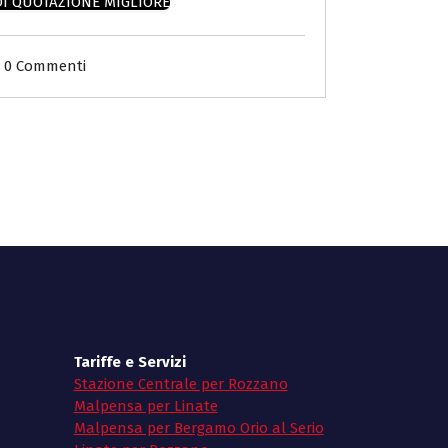
DI QUOTAZIONE MIGLIORE
0 Commenti
Tariffe e Servizi
Stazione Centrale per Rozzano
Malpensa per Linate
Malpensa per Bergamo Orio al Serio