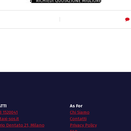
RICHIEDI QUOTAZIONE MIGLIORE
TTI
As For
3 1520041
Chi Siamo
axi-sos.it
Contatti
rio Dentato 21, Milano
Privacy Policy