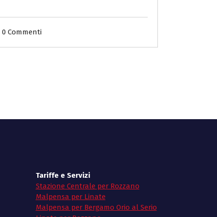
0 Commenti
Tariffe e Servizi
Stazione Centrale per Rozzano
Malpensa per Linate
Malpensa per Bergamo Orio al Serio