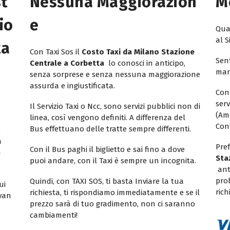
st
Nessuna Maggiorazion
M
io
E
Quan
al S
ta
Con Taxi Sos il
Costo Taxi da Milano Stazione
Sent
Centrale a Corbetta
lo conosci in anticipo,
mar
senza sorprese e senza nessuna maggiorazione
assurda e ingiustificata.
Con
ser
Il Servizio Taxi o Ncc, sono servizi pubblici non di
(Am
linea, così vengono definiti. A differenza del
Con
Bus effettuano delle tratte sempre differenti.
e
a
Pref
Con il Bus paghi il biglietto e sai fino a dove
n
Sta
puoi andare, con il Taxi è sempre un incognita.
ant
pro
Quindi, con TAXI SOS, ti basta Inviare la tua
ui
rich
richiesta, ti rispondiamo immediatamente e se il
ivan
prezzo sarà di tuo gradimento, non ci saranno
cambiamenti!