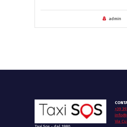
admin
CONTA
+39 39
info@t
Via Cu
Taxi Sos - dal 1980.