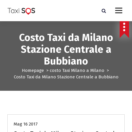
V
a
i
a
l
Costo Taxi da Milano
c
o
Stazione Centrale a
n
t
Bubbiano
e
n
Homepage
>
costo Taxi Milano a Milano
>
u
Costo Taxi da Milano Stazione Centrale a Bubbiano
t
o
costo Taxi Milano a Milano
Mag 16 2017