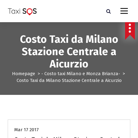
V
a
i
a
l
Costo Taxi da Milano
c
o
Stazione Centrale a
n
t
Aicurzio
e
n
Homepage
>
- Costo taxi Milano e Monza Brianza-
>
u
Costo Taxi da Milano Stazione Centrale a Aicurzio
t
o
- Costo taxi Milano e Monza Brianza-
Mar 17 2017