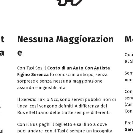
st
Nessuna Maggiorazion
M
ta
E
Quan
al S
Con Taxi Sos il
Costo di un Auto Con Autista
Sent
Figino Serenza
lo conosci in anticipo, senza
mar
sorprese e senza nessuna maggiorazione
assurda e ingiustificata.
Con
ser
Il Servizio Taxi o Ncc, sono servizi pubblici non di
e
(Am
linea, così vengono definiti. A differenza del
a
Con
Bus effettuano delle tratte sempre differenti.
n
Pref
Con il Bus paghi il biglietto e sai fino a dove
Ser
puoi andare, con il Taxi è sempre un incognita.
ui