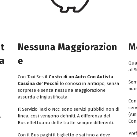
st
Nessuna Maggiorazion
M
ta
E
Quan
al S
Con Taxi Sos il
Costo di un Auto Con Autista
Sent
Cassina de' Pecchi
lo conosci in anticipo, senza
mar
sorprese e senza nessuna maggiorazione
assurda e ingiustificata.
Con
ser
Il Servizio Taxi o Ncc, sono servizi pubblici non di
e
(Am
linea, così vengono definiti. A differenza del
a
Con
Bus effettuano delle tratte sempre differenti.
n
Pref
Con il Bus paghi il biglietto e sai fino a dove