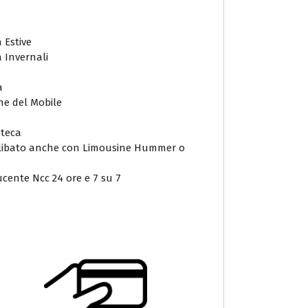
 Estive
à Invernali
da
one del Mobile
oteca
/celibato anche con Limousine Hummer o
ucente Ncc 24 ore e 7 su 7