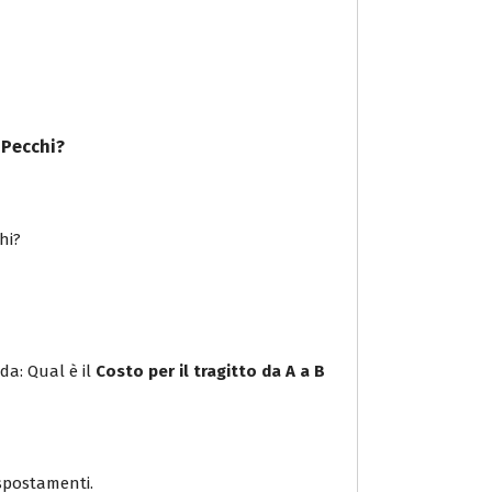
 Pecchi
?
hi?
da: Qual è il
Costo per il tragitto da A a B
i spostamenti.