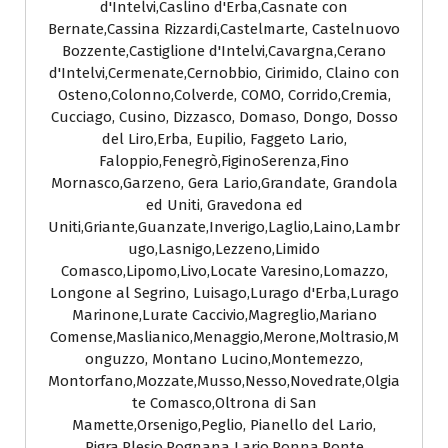
d'Intelvi,Caslino d'Erba,Casnate con
Bernate,Cassina Rizzardi,Castelmarte, Castelnuovo
Bozzente,Castiglione d'Intelvi,Cavargna,Cerano
d'Intelvi,Cermenate,Cernobbio, Cirimido, Claino con
Osteno,Colonno,Colverde, COMO, Corrido,Cremia,
Cucciago, Cusino, Dizzasco, Domaso, Dongo, Dosso
del Liro,Erba, Eupilio, Faggeto Lario,
Faloppio,Fenegrò,FiginoSerenza,Fino
Mornasco,Garzeno, Gera Lario,Grandate, Grandola
ed Uniti, Gravedona ed
Uniti,Griante,Guanzate,Inverigo,Laglio,Laino,Lambr
ugo,Lasnigo,Lezzeno,Limido
Comasco,Lipomo,Livo,Locate Varesino,Lomazzo,
Longone al Segrino, Luisago,Lurago d'Erba,Lurago
Marinone,Lurate Caccivio,Magreglio,Mariano
Comense,Maslianico,Menaggio,Merone,Moltrasio,M
onguzzo, Montano Lucino,Montemezzo,
Montorfano,Mozzate,Musso,Nesso,Novedrate,Olgia
te Comasco,Oltrona di San
Mamette,Orsenigo,Peglio, Pianello del Lario,
Pigra,Plesio,Pognana Lario,Ponna,Ponte