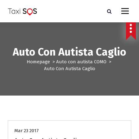
V
a
i
a
l
c
o
Auto Con Autista Caglio
n
t
Homepage
>
Auto con autista COMO
>
e
Auto Con Autista Caglio
n
u
t
o
Auto con autista COMO
Mar 23 2017