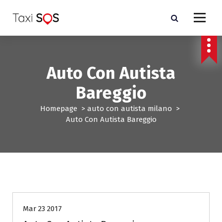
V
a
i
a
l
c
Auto Con Autista
o
n
Bareggio
t
e
Homepage
>
auto con autista milano
>
n
Auto Con Autista Bareggio
u
t
o
auto con autista milano
Mar 23 2017