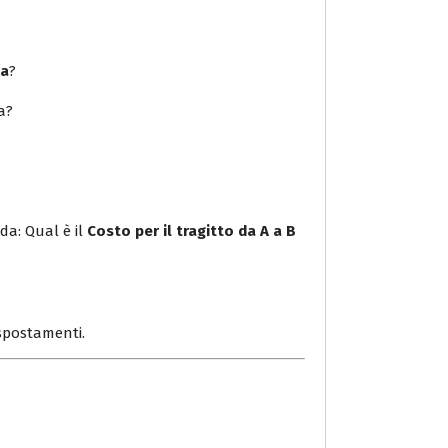
za
?
a?
da: Qual è il
Costo per il tragitto da A a B
i spostamenti.