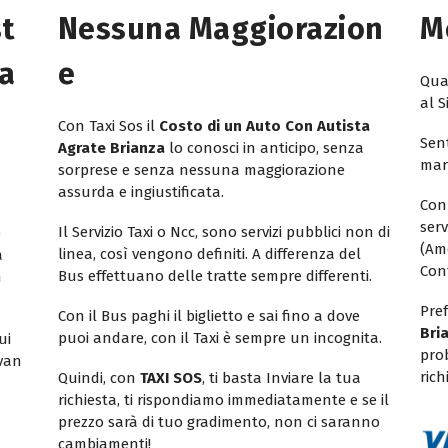
st
Nessuna Maggiorazion
M
ta
E
Quan
al S
Con Taxi Sos il
Costo di un Auto Con Autista
Sent
Agrate Brianza
lo conosci in anticipo, senza
mar
sorprese e senza nessuna maggiorazione
assurda e ingiustificata.
Con
ser
Il Servizio Taxi o Ncc, sono servizi pubblici non di
e
(Am
linea, così vengono definiti. A differenza del
a
Con
Bus effettuano delle tratte sempre differenti.
n
Pref
Con il Bus paghi il biglietto e sai fino a dove
Bri
puoi andare, con il Taxi è sempre un incognita.
ui
pro
ivan
rich
Quindi, con
TAXI SOS
, ti basta Inviare la tua
richiesta, ti rispondiamo immediatamente e se il
prezzo sarà di tuo gradimento, non ci saranno
cambiamenti!